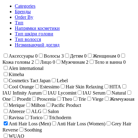
Categories
Бренды
Order By
Тип
Напрямки косметики
Тип шкіри голови
Тип волосся
Незмиваючий догляд
Аксессуары
0
Волосы
3
Детям
0
Женщинам
0
Кожа головы
2
Лицо
0
Мужчинам
2
Тело и ванна
0
Alen international
Kimeha
Cosmetics Tact Japan
Lebel
Cool Orange
Estessimo
Hair Skin Relaxing
HITA
IAU Infinity Aurum
IAU Lycomint
IAU Serum
Natural
One
Proedit
Proscenia
Theo
Trie
Viege
Жемчужная
Merique
Milbon
Pacific Product
Abreeze
ALG
Salon
Ravissa
Torico
Trichoderm
Anti Hair Loss (Men)
Anti Hair Loss (Women)
Grey Hair
Reverse
Soothing
WUAO