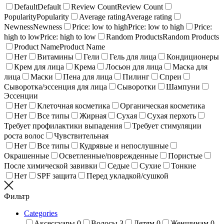
Default
Default
Review Count
Review Count
Popularity
Popularity
Average rating
Average rating
Newness
Newness
Price: low to high
Price: low to high
Price:
high to low
Price: high to low
Random Products
Random Products
Product Name
Product Name
Нет
Витамины
Гели
Гель для лица
Кондиционеры
Крем для лица
Крема
Лосьон для лица
Маска для
лица
Маски
Пена для лица
Пилинг
Спреи
Сыворотка/эссенция для лица
Сыворотки
Шампуни
Эссенции
Нет
Клеточная косметика
Органическая косметика
Нет
Все типы
Жирная
Сухая
Сухая перхоть
Требует профилактики выпадения
Требует стимуляции
роста волос
Чувствительная
Нет
Все типы
Кудрявые и непослушные
Окрашенные
Осветленные/поврежденные
Пористые
После химической завивки
Седые
Сухие
Тонкие
Нет
SPF защита
Перед укладкой/сушкой
Фильтр
Categories
Аксессуары
0
Волосы
3
Детям
0
Женщинам
0