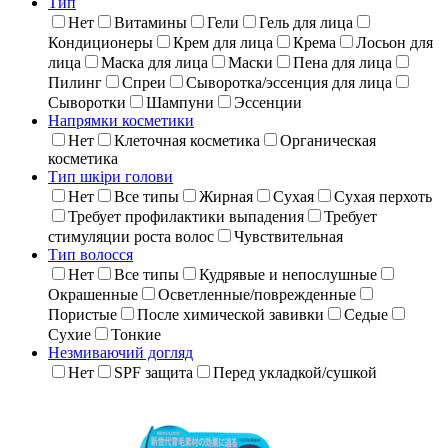
Тип
Нет
Витамины
Гели
Гель для лица
Кондиционеры
Крем для лица
Крема
Лосьон для
лица
Маска для лица
Маски
Пена для лица
Пилинг
Спреи
Сыворотка/эссенция для лица
Сыворотки
Шампуни
Эссенции
Напрямки косметики
Нет
Клеточная косметика
Органическая
косметика
Тип шкіри голови
Нет
Все типы
Жирная
Сухая
Сухая перхоть
Требует профилактики выпадения
Требует
стимуляции роста волос
Чувствительная
Тип волосся
Нет
Все типы
Кудрявые и непослушные
Окрашенные
Осветленные/поврежденные
Пористые
После химической завивки
Седые
Сухие
Тонкие
Незмиваючий догляд
Нет
SPF защита
Перед укладкой/сушкой