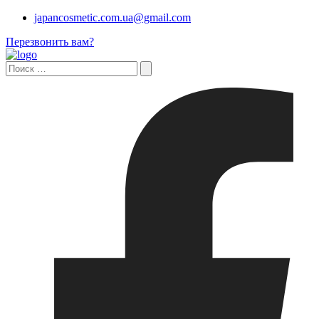
japancosmetic.com.ua@gmail.com
Перезвонить вам?