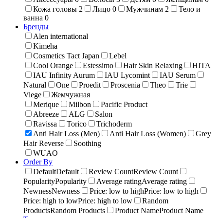
Кожа головы
2
Лицо
0
Мужчинам
2
Тело и
ванна
0
Бренды
Alen international
Kimeha
Cosmetics Tact Japan
Lebel
Cool Orange
Estessimo
Hair Skin Relaxing
HITA
IAU Infinity Aurum
IAU Lycomint
IAU Serum
Natural
One
Proedit
Proscenia
Theo
Trie
Viege
Жемчужная
Merique
Milbon
Pacific Product
Abreeze
ALG
Salon
Ravissa
Torico
Trichoderm
Anti Hair Loss (Men)
Anti Hair Loss (Women)
Grey
Hair Reverse
Soothing
WUAO
Order By
Default
Default
Review Count
Review Count
Popularity
Popularity
Average rating
Average rating
Newness
Newness
Price: low to high
Price: low to high
Price: high to low
Price: high to low
Random
Products
Random Products
Product Name
Product Name