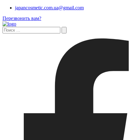
japancosmetic.com.ua@gmail.com
Перезвонить вам?