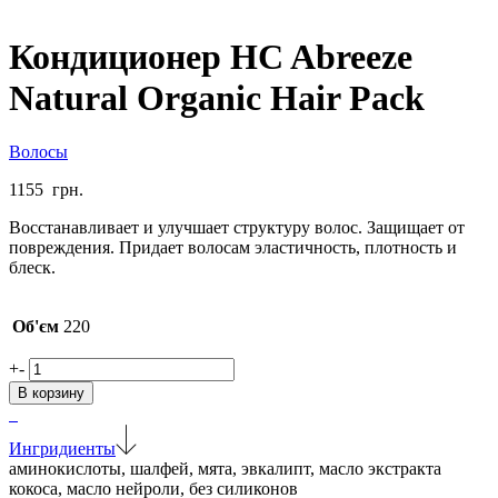
Кондиционер HC Abreeze
Natural Organic Hair Pack
Волосы
1155
грн.
Восстанавливает и улучшает структуру волос. Защищает от
повреждения. Придает волосам эластичность, плотность и
блеск.
Об'єм
220
Количество
+
-
товара
В корзину
Кондиционер
HC
Abreeze
Ингридиенты
Natural
аминокислоты, шалфей, мята, эвкалипт, масло экстракта
Organic
кокоса, масло нейроли, без силиконов