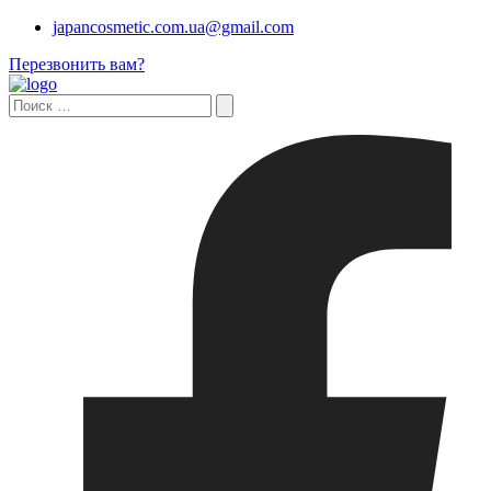
japancosmetic.com.ua@gmail.com
Перезвонить вам?