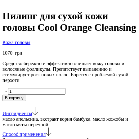
Пилинг для сухой кожи
головы Сool Orange Cleansing
Кожа головы
1070
грн.
Средство бережно и эффективно очищает кожу головы и
волосяные фолликулы. Препятствует выпадению и
стимулирует рост новых волос. Борется с проблемой сухой
перхоти
Количество
+
-
товара
В корзину
Пилинг
для
сухой
Ингридиенты
кожи
масло апельсина, экстракт корня бамбука, масло жожобы и
головы
масло мяты перечной
Сool
Способ применения
Orange