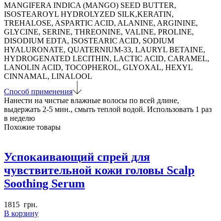
волос
MANGIFERA INDICA (MANGO) SEED BUTTER,
Heat
ISOSTEAROYL HYDROLYZED SILK,KERATIN,
Weekly
TREHALOSE, ASPARTIC ACID, ALANINE, ARGININE,
Booster
GLYCINE, SERINE, THREONINE, VALINE, PROLINE,
Coarse
DISODIUM EDTA, ISOSTEARIC ACID, SODIUM
HYALURONATE, QUATERNIUM-33, LAURYL BETAINE,
HYDROGENATED LECITHIN, LACTIC ACID, CARAMEL,
LANOLIN ACID, TOCOPHEROL, GLYOXAL, HEXYL
CINNAMAL, LINALOOL
Способ применения
Нанести на чистые влажные волосы по всей длине,
выдержать 2-5 мин., смыть теплой водой. Использовать 1 раз
в неделю
Похожие товары
Успокаивающий спрей для
чувствительной кожи головы Scalp
Soothing Serum
1815
грн.
В корзину