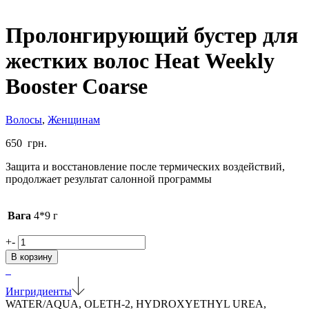
Пролонгирующий бустер для
жестких волос Heat Weekly
Booster Coarse
Волосы
,
Женщинам
650
грн.
Защита и восстановление после термических воздействий,
продолжает результат салонной программы
Вага
4*9 г
Количество
+
-
товара
В корзину
Пролонгирующий
бустер
для
Ингридиенты
жестких
WATER/AQUA, OLETH-2, HYDROXYETHYL UREA,