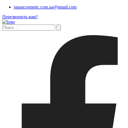
japancosmetic.com.ua@gmail.com
Перезвонить вам?