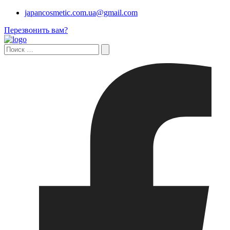
japancosmetic.com.ua@gmail.com
Перезвонить вам?