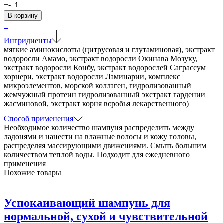
Количество
+
-
товара
В корзину
Шампунь
ALG
Marine
Ингридиенты
Mud
мягкие аминокислоты (цитрусовая и глутаминовая), экстракт
Hair
водоросли Амамо, экстракт водоросли Окинава Мозуку,
Shampoo
экстракт водоросли Конбу, экстракт водорослей Саграссум
хорнери, экстракт водоросли Ламинарии, комплекс
микроэлементов, морской коллаген, гидролизованный
жемчужный протеин гидролизованный экстракт гардении
жасминовой, экстракт корня воробья лекарственного)
Способ применения
Необходимое количество шампуня распределить между
ладонями и нанести на влажные волосы и кожу головы,
распределяя массирующими движениями. Смыть большим
количеством теплой воды. Подходит для ежедневного
применения
Похожие товары
Успокаивающий шампунь для
нормальной, сухой и чувствительной