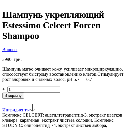
Шампунь укрепляющий
Estessimo Celcert Forcen
Shampoo
Волосы
3990
грн.
Шампунь мягко очищает кожу, усиливает микроциркуляцию,
способствует быстрому восстановлению клеток.Стимулирует
рост здоровых и сильных волос, pH 5.7 — 6.7
Количество
+
-
товара
В корзину
Шампунь
укрепляющий
Estessimo
Ингридиенты
Celcert
Комплекс CELCERT: ацетилтетрапептид-3, экстракт цветков
Forcen
клевера, карагенан, экстракт листьев солодки. Комплекс
Shampoo
STUDY C: олигопептид-74, экстракт листьев амбора,