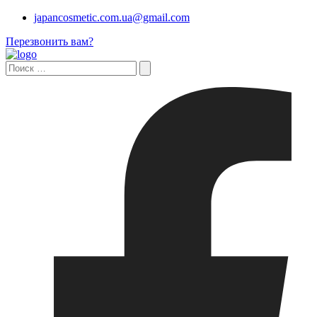
japancosmetic.com.ua@gmail.com
Перезвонить вам?