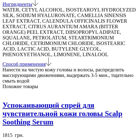
для
Ингридиенты
кожи
WATER, CETYL ALCOHOL, ISOSTEAROYL HYDROLYZED
головы
SILK, SODIUM HYALURONATE, CAMELLIA SINENSIS
и
LEAF EXTRACT, CALENDULA OFFICINALIS FLOWER
волос
EXTRACT, CITRUS AURANTIUM AMARA (BITTER
Scalp
ORANGE) PEEL EXTRACT, DIISOPROPYL ADIPATE,
Hydrating
SQUALANE, PETROLATUM, STEARTRIMONIUM
Treatment
CHLORIDE, CETRIMONIUM CHLORIDE, ISOSTEARIC
ACID, LACTIC ACID, BUTYLENE GLYCOL,
PHENOXYETHANOL, LIMONENE, LINALOOL
Способ применения
Нанести на чистую кожу головы и волосы, распределить
массирующими движениями, выдержать 3-5 мин., тщательно
смыть водой
Похожие товары
Успокаивающий спрей для
чувствительной кожи головы Scalp
Soothing Serum
1815
грн.