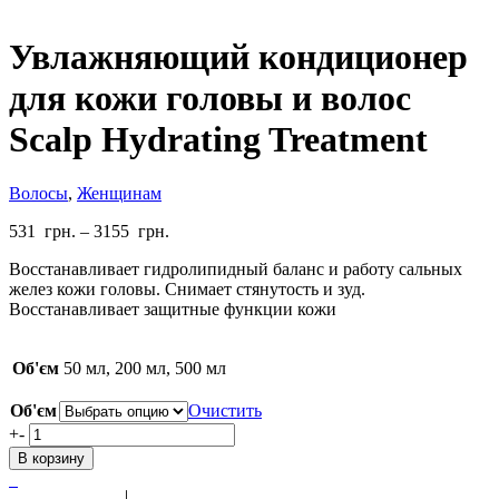
Увлажняющий кондиционер
для кожи головы и волос
Scalp Hydrating Treatment
Волосы
,
Женщинам
531
грн.
–
3155
грн.
Восстанавливает гидролипидный баланс и работу сальных
желез кожи головы. Снимает стянутость и зуд.
Восстанавливает защитные функции кожи
Об'єм
50 мл, 200 мл, 500 мл
Об'єм
Очистить
Количество
+
-
товара
В корзину
Увлажняющий
кондиционер