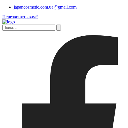
japancosmetic.com.ua@gmail.com
Перезвонить вам?