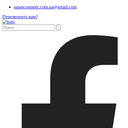
japancosmetic.com.ua@gmail.com
Перезвонить вам?