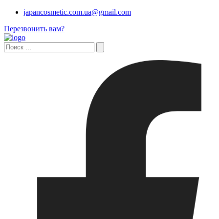
japancosmetic.com.ua@gmail.com
Перезвонить вам?