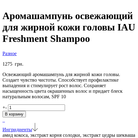
Аромашампунь освежающий
для жирной кожи головы IAU
Freshment Shampoo
Разное
1275
грн.
Освежающий аромашампунь для жирной кожи головы.
Создает чувство чистоты. Способствует профилактике
выпадения и стимулирует рост волос. Сохраняет
насыщенность цвета окрашенных волос и придает блеск
натуральным волосам, SPF 10
Количество
+
-
товара
В корзину
Аромашампунь
освежающий
для
Ингридиенты
жирной
амид кокоса, экстракт корня солодки, экстракт цедры шекваша