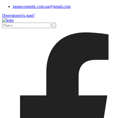
japancosmetic.com.ua@gmail.com
Перезвонить вам?