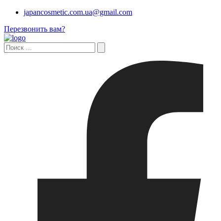
japancosmetic.com.ua@gmail.com
Перезвонить вам?