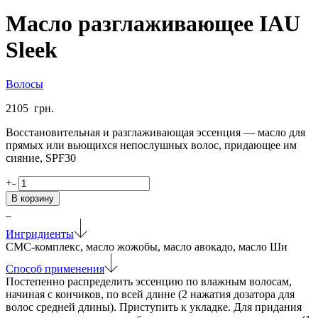
Масло разглаживающее IAU
Sleek
Волосы
2105
грн.
Восстановительная и разглаживающая эссенция — масло для
прямых или вьющихся непослушных волос, придающее им
сияние, SPF30
Количество
+
-
товара
В корзину
Масло
разглаживающее
IAU
Ингридиенты
Sleek
СМС-комплекс, масло жожобы, масло авокадо, масло Ши
Способ применения
Постепенно распределить эссенцию по влажным волосам,
начиная с кончиков, по всей длине (2 нажатия дозатора для
волос средней длины). Приступить к укладке. Для придания