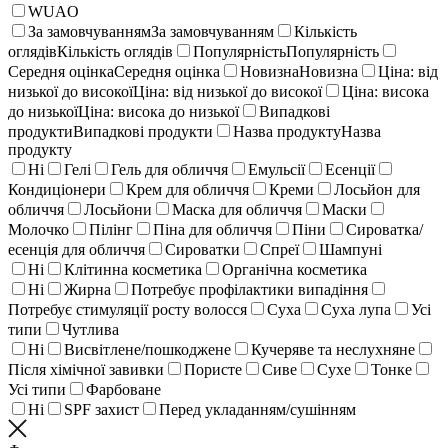
WUAO
За замовчуванням
За замовчуванням
Кількість
оглядів
Кількість оглядів
Популярність
Популярність
Середня оцінка
Середня оцінка
Новизна
Новизна
Ціна: від
низької до високої
Ціна: від низької до високої
Ціна: висока
до низької
Ціна: висока до низької
Випадкові
продукти
Випадкові продукти
Назва продукту
Назва
продукту
Ні
Гелі
Гель для обличчя
Емульсії
Есенції
Кондиціонери
Крем для обличчя
Креми
Лосьйон для
обличчя
Лосьйони
Маска для обличчя
Маски
Молочко
Пілінг
Піна для обличчя
Піни
Сироватка/
есенція для обличчя
Сироватки
Спреї
Шампуні
Ні
Клітинна косметика
Органічна косметика
Ні
Жирна
Потребує профілактики випадіння
Потребує стимуляції росту волосся
Суха
Суха лупа
Усі
типи
Чутлива
Ні
Висвітлене/пошкоджене
Кучеряве та неслухняне
Після хімічної завивки
Пористе
Сиве
Сухе
Тонке
Усі типи
Фарбоване
Ні
SPF захист
Перед укладанням/сушінням