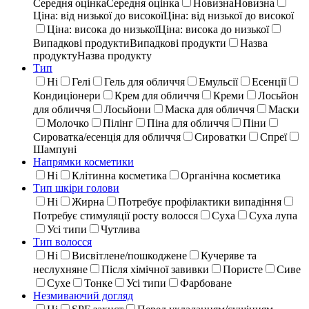
Середня оцінка
Середня оцінка
Новизна
Новизна
Ціна: від низької до високої
Ціна: від низької до високої
Ціна: висока до низької
Ціна: висока до низької
Випадкові продукти
Випадкові продукти
Назва
продукту
Назва продукту
Тип
Ні
Гелі
Гель для обличчя
Емульсії
Есенції
Кондиціонери
Крем для обличчя
Креми
Лосьйон
для обличчя
Лосьйони
Маска для обличчя
Маски
Молочко
Пілінг
Піна для обличчя
Піни
Сироватка/есенція для обличчя
Сироватки
Спреї
Шампуні
Напрямки косметики
Ні
Клітинна косметика
Органічна косметика
Тип шкіри голови
Ні
Жирна
Потребує профілактики випадіння
Потребує стимуляції росту волосся
Суха
Суха лупа
Усі типи
Чутлива
Тип волосся
Ні
Висвітлене/пошкоджене
Кучеряве та
неслухняне
Після хімічної завивки
Пористе
Сиве
Сухе
Тонке
Усі типи
Фарбоване
Незмиваючий догляд