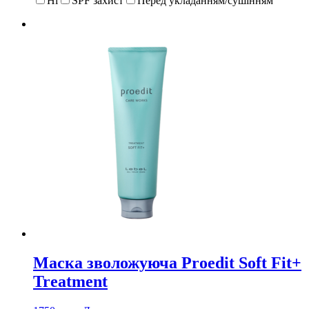
Ні
SPF захист
Перед укладанням/сушінням
Маска зволожуюча Proedit Soft Fit+
Treatment