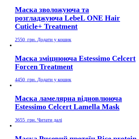
Маска зволожуюча та
розгладжуюча LebeL ONE Hair
Cuticle+ Treatment
2550
грн.
Додати у кошик
Маска зміцнююча Estessimo Celcert
Forcen Treatment
4450
грн.
Додати у кошик
Маска ламелярна відновлююча
Estessimo Celcert Lamella Mask
3655
грн.
Читати далі
Маска Рисовий протеїн Rice protein