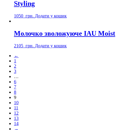
Styling
1050
грн.
Додати у кошик
Молочко зволожуюче IAU Moist
2105
грн.
Додати у кошик
←
1
2
3
…
6
7
8
9
10
11
12
13
14
→