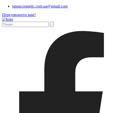
japancosmetic.com.ua@gmail.com
Передзвонити вам?