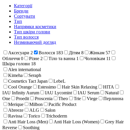
Категорії
Бренди
Сортувати
Тип
Напрямки косметики
Тип шкіри голови
Тип волосся
Незмиваючий догляд
Аксесуари
2
Волосся
183
Дітям
8
Жінкам
57
Обличчя
0
Різне
2
Тіло та ванна
1
Чоловікам
11
Шкіра голови
18
Alen international
Kimeha
Seraph
Cosmetics Tact Japan
LebeL
Cool Orange
Estessimo
Hair Skin Relaxing
HITA
IAU Infinity Aurum
IAU Lycomint
IAU Serum
Natural
One
Proedit
Proscenia
Theo
Trie
Viege
Перлинна
Merique
Milbon
Pacific Product
Abreeze
ALG
Salon
Ravissa
Torico
Trichoderm
Anti Hair Loss (Men)
Anti Hair Loss (Women)
Grey Hair
Reverse
Soothing