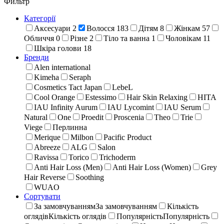
Фильтр
Категорії
Аксесуари
2
Волосся
183
Дітям
8
Жінкам
57
Обличчя
0
Різне
2
Тіло та ванна
1
Чоловікам
11
Шкіра голови
18
Бренди
Alen international
Kimeha
Seraph
Cosmetics Tact Japan
LebeL
Cool Orange
Estessimo
Hair Skin Relaxing
HITA
IAU Infinity Aurum
IAU Lycomint
IAU Serum
Natural
One
Proedit
Proscenia
Theo
Trie
Viege
Перлинна
Merique
Milbon
Pacific Product
Abreeze
ALG
Salon
Ravissa
Torico
Trichoderm
Anti Hair Loss (Men)
Anti Hair Loss (Women)
Grey
Hair Reverse
Soothing
WUAO
Сортувати
За замовчуванням
За замовчуванням
Кількість
оглядів
Кількість оглядів
Популярність
Популярність