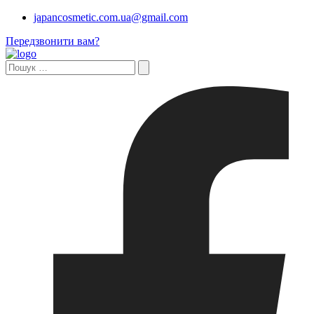
japancosmetic.com.ua@gmail.com
Передзвонити вам?