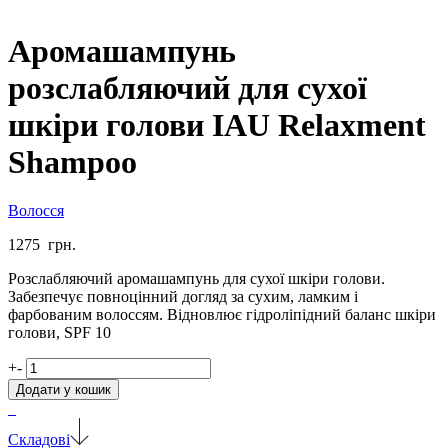
Аромашампунь
розслабляючий для сухої
шкіри голови IAU Relaxment
Shampoo
Волосся
1275
грн.
Розслабляючий аромашампунь для сухої шкіри голови.
Забезпечує повноцінний догляд за сухим, ламким і
фарбованим волоссям. Відновлює гідроліпідний баланс шкіри
голови, SPF 10
Аромашампунь
+
-
розслабляючий
Додати у кошик
для
сухої
шкіри
Складові