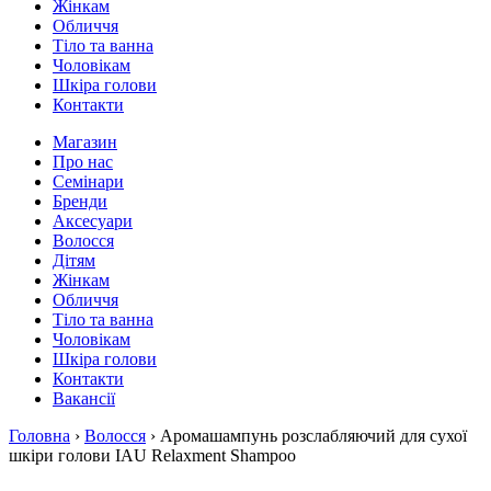
Жінкам
Обличчя
Тіло та ванна
Чоловікам
Шкіра голови
Контакти
Магазин
Про нас
Семінари
Бренди
Аксесуари
Волосся
Дітям
Жінкам
Обличчя
Тіло та ванна
Чоловікам
Шкіра голови
Контакти
Вакансії
Головна
›
Волосся
› Аромашампунь розслабляючий для сухої
шкіри голови IAU Relaxment Shampoo