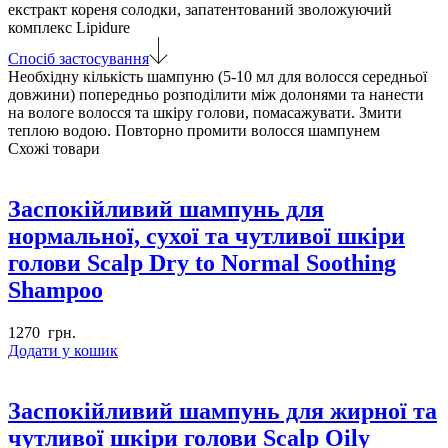
голови
екстракт кореня солодки, запатентований зволожуючий
IAU
комплекс Lipidure
Relaxment
Спосіб застосування
Shampoo
Необхідну кількість шампуню (5-10 мл для волосся середньої
кількість
довжини) попередньо розподілити між долонями та нанести
на вологе волосся та шкіру голови, помасажувати. Змити
теплою водою. Повторно промити волосся шампунем
Схожі товари
Заспокійливий шампунь для
нормальної, сухої та чутливої шкіри
голови Scalp Dry to Normal Soothing
Shampoo
1270
грн.
Додати у кошик
Заспокійливий шампунь для жирної та
чутливої шкіри голови Scalp Oily