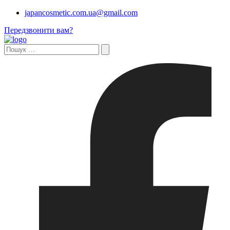
japancosmetic.com.ua@gmail.com
Передзвонити вам?