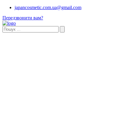
japancosmetic.com.ua@gmail.com
Передзвонити вам?