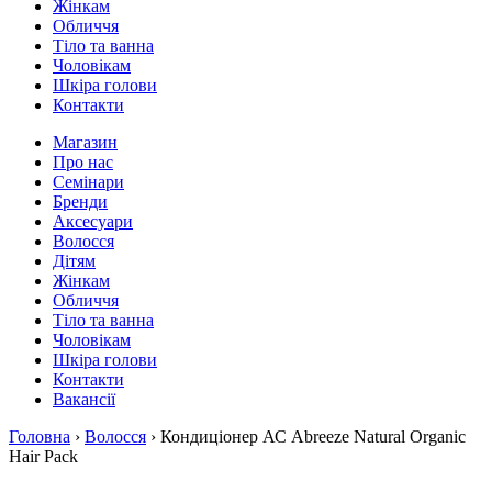
Жінкам
Обличчя
Тіло та ванна
Чоловікам
Шкіра голови
Контакти
Магазин
Про нас
Семінари
Бренди
Аксесуари
Волосся
Дітям
Жінкам
Обличчя
Тіло та ванна
Чоловікам
Шкіра голови
Контакти
Вакансії
Головна
›
Волосся
› Кондиціонер АС Abreeze Natural Organic
Hair Pack