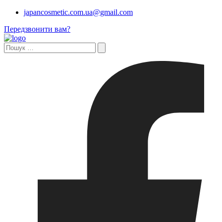
japancosmetic.com.ua@gmail.com
Передзвонити вам?