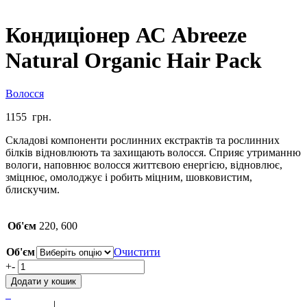
Кондиціонер АС Abreeze
Natural Organic Hair Pack
Волосся
1155
грн.
Складові компоненти рослинних екстрактів та рослинних
білків відновлюють та захищають волосся. Сприяє утриманню
вологи, наповнює волосся життєвою енергією, відновлює,
зміцнює, омолоджує і робить міцним, шовковистим,
блискучим.
Об'єм
220, 600
Об'єм
Очистити
Кондиціонер
+
-
АС
Додати у кошик
Abreeze
Natural