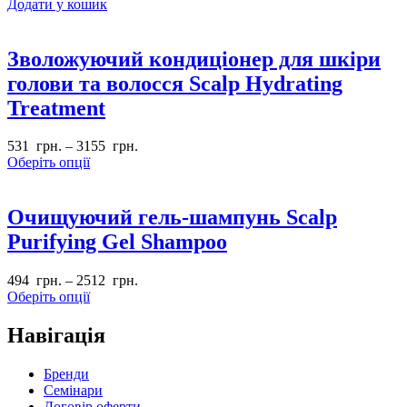
Додати у кошик
Зволожуючий кондиціонер для шкіри
голови та волосся Scalp Hydrating
Treatment
531
грн.
–
3155
грн.
Оберіть опції
Очищуючий гель-шампунь Scalp
Purifying Gel Shampoo
494
грн.
–
2512
грн.
Оберіть опції
Навігація
Бренди
Семінари
Договір оферти