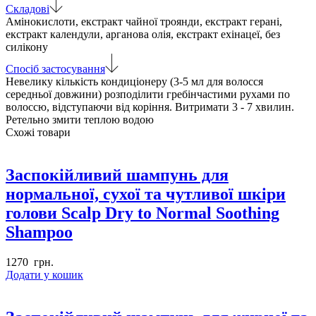
Organic
Складові
Hair
Амінокислоти, екстракт чайної троянди, екстракт герані,
Pack
екстракт календули, арганова олія, екстракт ехінацеї, без
кількість
силікону
Спосіб застосування
Невелику кількість кондиціонеру (3-5 мл для волосся
середньої довжини) розподілити гребінчастими рухами по
волоссю, відступаючи від коріння. Витримати 3 - 7 хвилин.
Ретельно змити теплою водою
Схожі товари
Заспокійливий шампунь для
нормальної, сухої та чутливої шкіри
голови Scalp Dry to Normal Soothing
Shampoo
1270
грн.
Додати у кошик