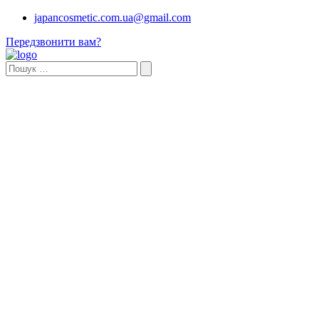
japancosmetic.com.ua@gmail.com
Передзвонити вам?