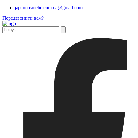
japancosmetic.com.ua@gmail.com
Передзвонити вам?