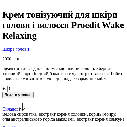
Крем тонізуючий для шкіри
голови і волосся Proedit Wake
Relaxing
Шкіра голови
2090
грн.
Ідеальний догляд для нормальної шкіри голови. Зберігає
здоровий гідроліпідний баланс, стимулює ріст волосся. Робить
волосся слухнянним в укладці, надає форму, щільність
Крем
+
-
тонізуючий
Додати у кошик
для
шкіри
голови
Складові
і
медова сироватка, екстракт кореня солодки, корінь імбиру,
волосся
олія австралійського горіха макадамії, екстракт кореня бамбука
Proedit