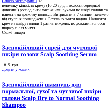
Спосіб застосування
Wake
невелику кількість крему (10-20 гр для волосся середньої
Relaxing
довжини) розподілити масажними рухами по шкірі голови та
кількість
нанести на довжину волосся. Витримати 3-7 хвилин, залежно
від ступеня пошкодження. Ретельно змити водою. Наносити
крем на шкіру голови 1 раз на тиждень; по довжині волосся –
щоразу після миття
Схожі товари
Заспокійливий спрей для чутливої
шкіри голови Scalp Soothing Serum
1815
грн.
Додати у кошик
Заспокійливий шампунь для
нормальної, сухої та чутливої шкіри
голови Scalp Dry to Normal Soothing
Shampoo