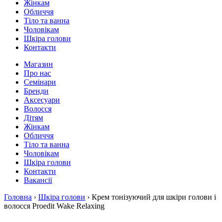
Жінкам
Обличчя
Тіло та ванна
Чоловікам
Шкіра голови
Контакти
Магазин
Про нас
Семінари
Бренди
Аксесуари
Волосся
Дітям
Жінкам
Обличчя
Тіло та ванна
Чоловікам
Шкіра голови
Контакти
Вакансії
Головна
›
Шкіра голови
› Крем тонізуючий для шкіри голови і
волосся Proedit Wake Relaxing