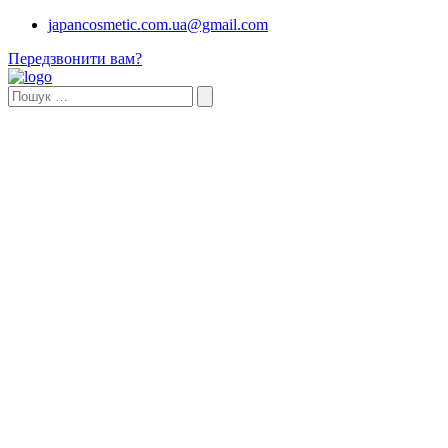
japancosmetic.com.ua@gmail.com
Передзвонити вам?