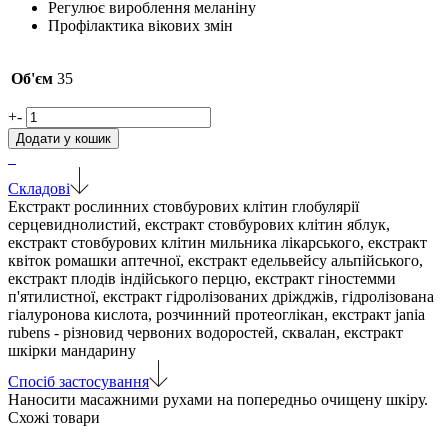
Регулює вироблення меланіну
Профілактика вікових змін
Об'єм
35
Сонцезахисний
+
-
крем
Додати у кошик
Merique
UV
Bright
Складові
Protection
Екстракт рослинних стовбурових клітин глобулярії
Cream
серцевиднолистий, екстракт стовбурових клітин яблук,
SPF
екстракт стовбурових клітин мильника лікарського, екстракт
50+
квіток ромашки аптечної, екстракт едельвейсу альпійського,
PA++++
екстракт плодів індійського перцю, екстракт гіностемми
кількість
п'ятилистної, екстракт гідролізованих дріжджів, гідролізована
гіалуронова кислота, розчинний протеоглікан, екстракт jania
rubens - різновид червоних водоростей, сквалан, екстракт
шкірки мандарину
Спосіб застосування
Наносити масажними рухами на попередньо очищену шкіру.
Схожі товари