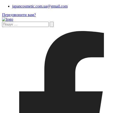
japancosmetic.com.ua@gmail.com
Передзвонити вам?