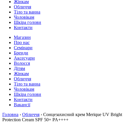
Жінкам
Обличчя
Тіло та ванна
Чоловікам
Шкіра голови
Контакти
Магазин
Про нас
Семінари
Бренди
Аксесуари
Волосся
Дітям
Жінкам
Обличчя
Тіло та ванна
Чоловікам
Шкіра голови
Контакти
Вакансії
Головна
›
Обличчя
› Сонцезахисний крем Merique UV Bright
Protection Cream SPF 50+ PA++++