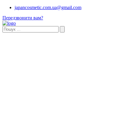
japancosmetic.com.ua@gmail.com
Передзвонити вам?