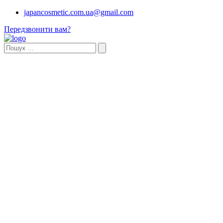
japancosmetic.com.ua@gmail.com
Передзвонити вам?