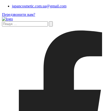
japancosmetic.com.ua@gmail.com
Передзвонити вам?