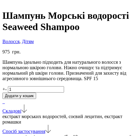
Шампунь Морські водорості
Seaweed Shampoo
Волосся
,
Дітям
975
грн.
Шампунь ідеально підходить для натурального волосся з
нормальною шкірою голови. Ніжно очищує та підтримує
нормальний ph шкіри голови. Призначений для захисту від
агресивного зовнішнього середовища. SPF 15
Шампунь
+
-
Морські
Додати у кошик
водорості
Seaweed
Shampoo
Складові
кількість
екстракт морських водоростей, соєвий лецитин, екстракт
ромашки
Спосіб застосування