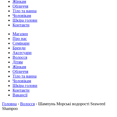
Жінкам
Обличчя
Тіло та ванна
Чоловікам
Шкіра голови
Контакти
Магазин
Про нас
Семінари
Бренди
Аксесуари
Волосся
Дітям
Жінкам
Обличчя
Тіло та ванна
Чоловікам
Шкіра голови
Контакти
Вакансії
Головна
›
Волосся
› Шампунь Морські водорості Seaweed
Shampoo