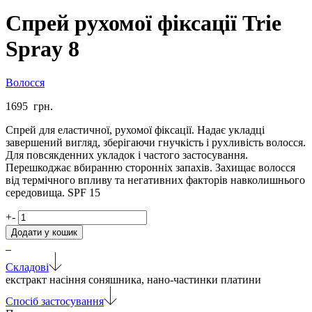
Спрей рухомої фіксації Trie
Spray 8
Волосся
1695
грн.
Спрей для еластичної, рухомої фіксації. Надає укладці
завершений вигляд, зберігаючи гнучкість і рухливість волосся.
Для повсякденних укладок і частого застосування.
Перешкоджає вбиранню сторонніх запахів. Захищає волосся
від термічного впливу та негативних факторів навколишнього
середовища. SPF 15
Спрей
+
-
рухомої
Додати у кошик
фіксації
Trie
Spray
Складові
8
екстракт насіння соняшника, нано-частинки платини
кількість
Спосіб застосування