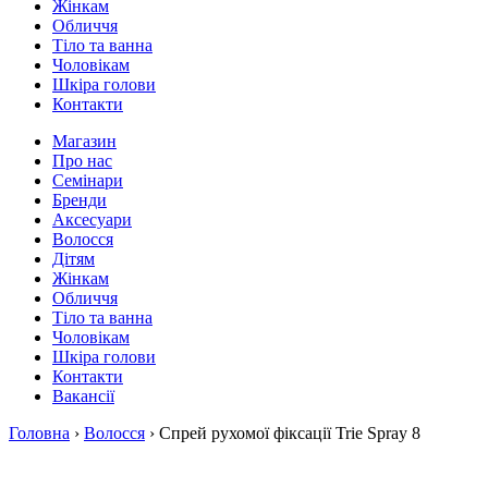
Жінкам
Обличчя
Тіло та ванна
Чоловікам
Шкіра голови
Контакти
Магазин
Про нас
Семінари
Бренди
Аксесуари
Волосся
Дітям
Жінкам
Обличчя
Тіло та ванна
Чоловікам
Шкіра голови
Контакти
Вакансії
Головна
›
Волосся
› Спрей рухомої фіксації Trie Spray 8