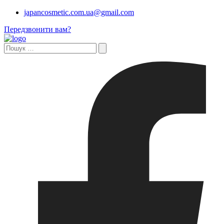
japancosmetic.com.ua@gmail.com
Передзвонити вам?