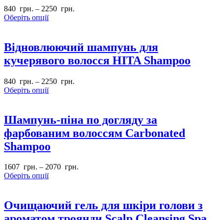
840
грн.
–
2250
грн.
Оберіть опції
Відновлюючий шампунь для
кучерявого волосся HITA Shampoo
840
грн.
–
2250
грн.
Оберіть опції
Шампунь-піна по догляду за
фарбованим волоссям Carbonated
Shampoo
1607
грн.
–
2070
грн.
Оберіть опції
Очищаючий гель для шкіри голови з
ароматом троянди Scalp Cleansing Spa