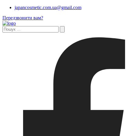
japancosmetic.com.ua@gmail.com
Передзвонити вам?