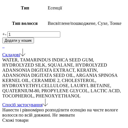
Тип
Есенції
Тип волосся
Висвітлене/пошкоджене, Сухе, Тонке
Відновлююча
+
-
есенція
Додати у кошик
для
тонкого,
пошкодженого
Складові
волосся
WATER, TAMARINDUS INDICA SEED GUM,
Restorative
HYDROLYZED SILK, SQUALANE, HYDROLYZED
Blowout
ADANSONIA DIGITATA EXTRACT, KERATIN,
Primer
ADANSONIA DIGITATA SEED OIL, ARGANIA SPINOSA
Fine
KERNEL OIL, CERAMIDE 2, CHOLESTEROL,
Hair
HYDROXYETHYLCELLULOSE, LAURYL BETAINE,
кількість
QUATERNIUM-80, PROPYLENE GLYCOL, LACTIC ACID,
TOCOPHEROL, PHENOXYETHANOL
Спосіб застосування
Нанести і рівномірно розподілити есенцію на чисте вологе
волосся по всій довжині. Не змивати
Схожі товари