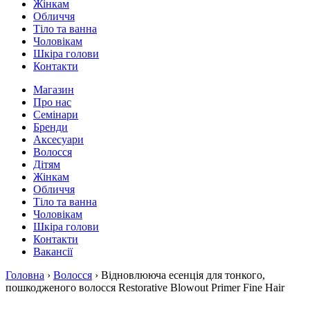
Жінкам
Обличчя
Тіло та ванна
Чоловікам
Шкіра голови
Контакти
Магазин
Про нас
Семінари
Бренди
Аксесуари
Волосся
Дітям
Жінкам
Обличчя
Тіло та ванна
Чоловікам
Шкіра голови
Контакти
Вакансії
Головна
›
Волосся
› Відновлююча есенція для тонкого,
пошкодженого волосся Restorative Blowout Primer Fine Hair